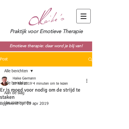
Praktijk voor Emotieve Therapie
Emotieve therapie: daar word je blij van!
Post
Alle berichten
Haike Germann
Alle berichten
27 feb 2019
4 minuten om te lezen
Er is moed voor nodig om de strijd te
Aan de slag
staken
Uw community
Bijgewerkt op:
29 apr 2019