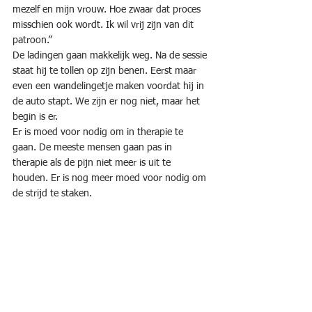
mezelf en mijn vrouw. Hoe zwaar dat proces 
misschien ook wordt. Ik wil vrij zijn van dit 
patroon.”
De ladingen gaan makkelijk weg. Na de sessie 
staat hij te tollen op zijn benen. Eerst maar 
even een wandelingetje maken voordat hij in 
de auto stapt. We zijn er nog niet, maar het 
begin is er.
Er is moed voor nodig om in therapie te 
gaan. De meeste mensen gaan pas in 
therapie als de pijn niet meer is uit te 
houden. Er is nog meer moed voor nodig om 
de strijd te staken.
Hoe gaat het met jou?
Hoe gaat het met jou? Ben jij ook aan het 
vechten? En zo ja met wie? Hoe groot is jouw 
pijn en heb jij de moed om er iets aan te 
doen? Voel je vrij om dan contact met me op 