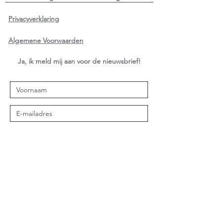
Privacyverklaring
Algemene Voorwaarden
Ja, ik meld mij aan voor de nieuwsbrief!
Verzenden
Haike's praktijk voor emotieve therapie
Haike Germann
Hoofdweg 128, 9341 BL Veenhuizen,
06-46495505