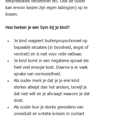
leerprestaties verbeteren etc. Ook de ouder 
kan ervoor kiezen zijn eigen lading(en) op te 
lossen.
Hoe herken je een Sym bij je kind?
Je kind reageert buitenproportioneel op 
bepaalde situaties (in boosheid, angst of 
verdriet) en is niet voor rede vatbaar.  
Je kind komt in een negatieve spiraal die 
heel veel energie kost. Daarna is er vaak 
sprake van vermoeidheid.  
Als ouder merk je dat je je ene kind 
sterker afwijst dan het andere, terwijl je 
dat niet wilt en je afvraagt waarom je dat 
doet.  
Als ouder kun je sterke gevoelens van 
ongeduld en irritatie krijgen in contact 
met je kind.  
De lading is onbegrijpelijk voor jou en je 
kind. Wanneer je aan je kind vraagt 