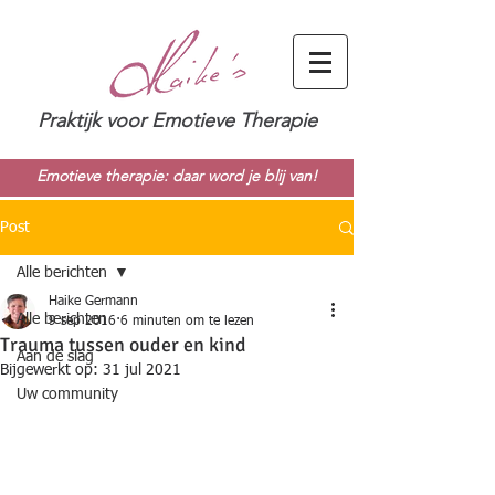
Praktijk voor Emotieve Therapie
Emotieve therapie: daar word je blij van!
Post
Alle berichten
Haike Germann
Alle berichten
9 sep 2016
6 minuten om te lezen
Trauma tussen ouder en kind
Aan de slag
Bijgewerkt op:
31 jul 2021
Uw community