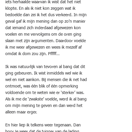
iets herhaalde waarvan ik wist dat het niet 
klopte. En als ik niet kon zeggen wat ik 
bedoelde dan zei ik het dus verkeerd. In mijn 
geval gaf ik mijn mening dan op zo’n manier 
dat iemand zich inderdaad afgewezen kon 
voelen en me vervolgens om de oren ging 
slaan met zijn argumenten. Daardoor voelde 
ik me weer afgewezen en wees ik mezelf af 
omdat ik dom zou zijn. Pfffff…
Ik was natuurlijk van tevoren al bang dat dit 
ging gebeuren. Ik wist inmiddels wel wie ik 
wel en niet aankon. Bij mensen die ik net had 
ontmoet, was één blik of één opmerking 
voldoende om te weten wie er ‘sterker’ was. 
Als ik me de ‘zwakste’ voelde, werd ik al bang 
om mijn mening te geven en dan werd het 
alleen maar erger.
En hier liep ik telkens weer tegenaan. Dan 
hoor je weer dat de trigger van de lading 