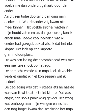
bedoeld had en dan voelde ik me zo dom… Ik 
voelde me dan onderuit gehaald door de 
ander.
Als dit een tijdje doorging dan ging mijn 
denken uit. Wat de ander zei, kwam niet 
meer binnen. Het voelde alsof er watten in 
mijn hoofd zaten en als dat gebeurde, kon ik 
alleen maar iedere keer herhalen wat ik 
eerder had gezegd, ook al wist ik dat het niet 
klopte. Het leek op een kapotte 
grammofoonplaat.
Dit was een lading die gecombineerd was met 
een mentale shock op het ego.
De onmacht voelde ik in mijn keel. Ik voelde 
verdriet omdat ik niet kon zeggen wat ik 
bedoelde.
De gedraging was dat ik steeds iets herhaalde 
waarvan ik wist dat het niet klopte. Dat was 
angst, een soort paniekerig gevoel. Het steeg 
wat omhoog naar mijn wangen en als het 
dan nog hoger kwam dan schakelde het mijn 